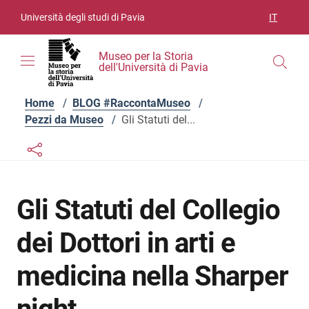
Vai ai contenuti
Vai al menu di navigazione
Vai al footer
Università degli studi di Pavia
IT
SELEZIO
Museo per la Storia
dell'Università di Pavia
Home
/
BLOG #RaccontaMuseo
/
Pezzi da Museo
/
Gli Statuti del...
Links condivisione social
Bottone condivisione social
Gli Statuti del Collegio
dei Dottori in arti e
medicina nella Sharper