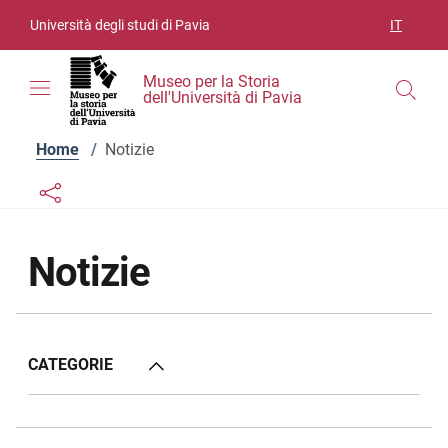
Vai ai contenuti
Vai al menu di navigazione
Vai al footer
Università degli studi di Pavia
IT
SELEZIO
Museo per la Storia
dell'Università di Pavia
Home
/
Notizie
Links condivisione social
Bottone condivisione social
Notizie
CATEGORIE