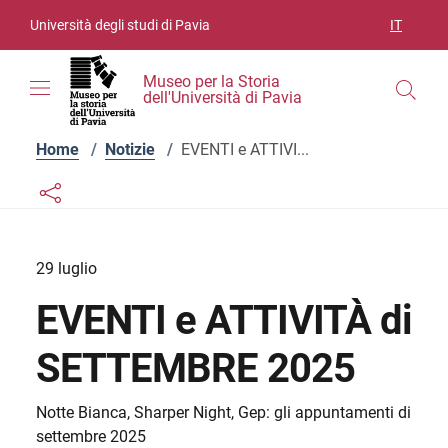
Vai ai contenuti
Vai al menu di navigazione
Vai al footer
Università degli studi di Pavia
IT
SELEZIO
Museo per la Storia
dell'Università di Pavia
Home
/
Notizie
/
EVENTI e ATTIVI...
Links condivisione social
Bottone condivisione social
29 luglio
EVENTI e ATTIVITÀ di
SETTEMBRE 2025
Notte Bianca, Sharper Night, Gep: gli appuntamenti di
settembre 2025