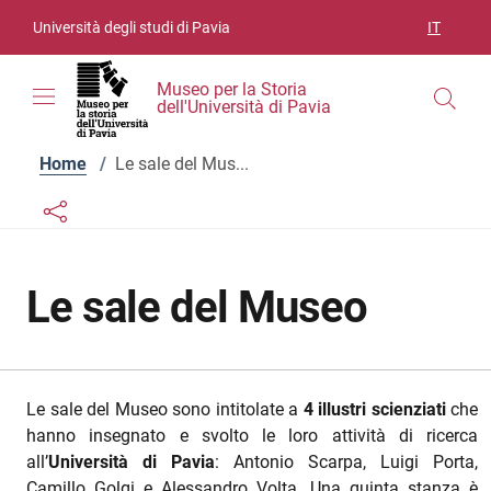
Vai ai contenuti
Vai al menu di navigazione
Vai al footer
Università degli studi di Pavia
IT
SELEZIO
Museo per la Storia
dell'Università di Pavia
Home
/
Le sale del Mus...
Links condivisione social
Bottone condivisione social
Le sale del Museo
Le sale del Museo sono intitolate a
4 illustri scienziati
che
hanno insegnato e svolto le loro attività di ricerca
all’
Università di Pavia
: Antonio Scarpa, Luigi Porta,
Camillo Golgi e Alessandro Volta. Una quinta stanza è