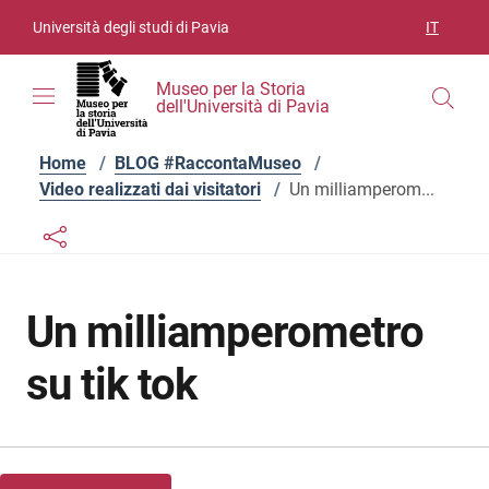
Vai ai contenuti
Vai al menu di navigazione
Vai al footer
Università degli studi di Pavia
IT
SELEZIO
Museo per la Storia
dell'Università di Pavia
Home
/
BLOG #RaccontaMuseo
/
Video realizzati dai visitatori
/
Un milliamperom...
Links condivisione social
Bottone condivisione social
Un milliamperometro
su tik tok