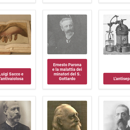
Ernesto Parona
e la malattia dei
Luigi Sacco e
minatori del S.
l'antivaiolosa
Gottardo
L'antisep