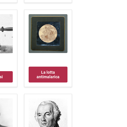
La lotta
si
antimalarica