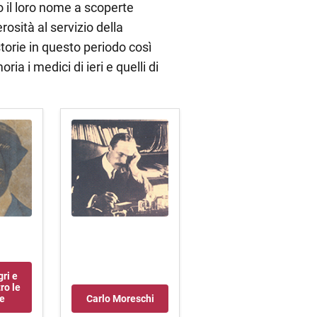
o il loro nome a scoperte
sità al servizio della
orie in questo periodo così
ia i medici di ieri e quelli di
ri e
ro le
e
Carlo Moreschi