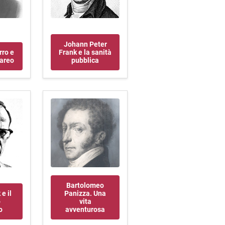
Johann Peter
rro e
Frank e la sanità
sareo
pubblica
Bartolomeo
e il
Panizza. Una
o
vita
o
avventurosa