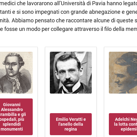
 medici che lavorarono all’Università di Pavia hanno legat
tanti e si sono impegnati con grande abnegazione e genero
ità. Abbiamo pensato che raccontare alcune di queste st
ile fosse un modo per collegare attraverso il filo della memor
Giovanni
Alessandro
rambilla e gli
ospedali, più
Emilio Veratti e
Adelchi Neg
splendidi
l'anello della
la lotta cont
monumenti
regina
epidemi