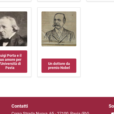
uigi Porta e il
uo amore per
l'Università di
Un dottore da
Pavia
premio Nobel
Contatti
So
Corso Strada Nuova, 65 - 27100, Pavia (PV)