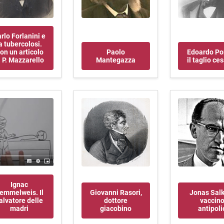
rlo Forlanini e
a tubercolosi.
on un articolo
Paolo
Edoardo Po
i P. Mazzarello
Mantegazza
il taglio ce
Ignac
emmelweis. Il
Giovanni Rasori,
Jonas Salk 
alvatore delle
dottore
vaccin
madri
giacobino
antipoli