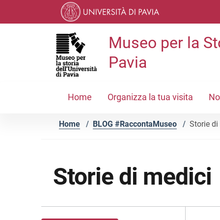
Vai ai contenuti
Vai al menu di navigazione
Vai al footer
Museo per la Sto
Pavia
Home
Organizza la tua visita
No
Home
/
BLOG #RaccontaMuseo
/
Storie di
Storie di medici