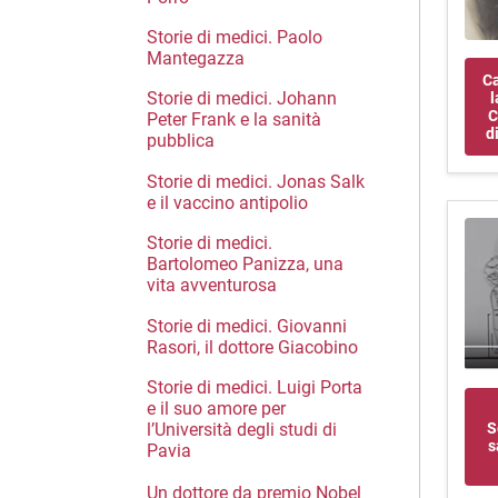
Storie di medici. Paolo
Mantegazza
Ca
Storie di medici. Johann
l
C
Peter Frank e la sanità
d
pubblica
Storie di medici. Jonas Salk
e il vaccino antipolio
Storie di medici.
Bartolomeo Panizza, una
vita avventurosa
Storie di medici. Giovanni
Rasori, il dottore Giacobino
Storie di medici. Luigi Porta
e il suo amore per
l’Università degli studi di
S
s
Pavia
Un dottore da premio Nobel