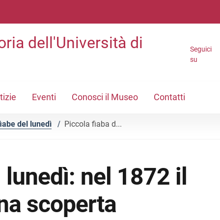
ria dell'Università di
Seguici
su
tizie
Eventi
Conosci il Museo
Contatti
fiabe del lunedì
/
Piccola fiaba d...
 lunedì: nel 1872 il
una scoperta