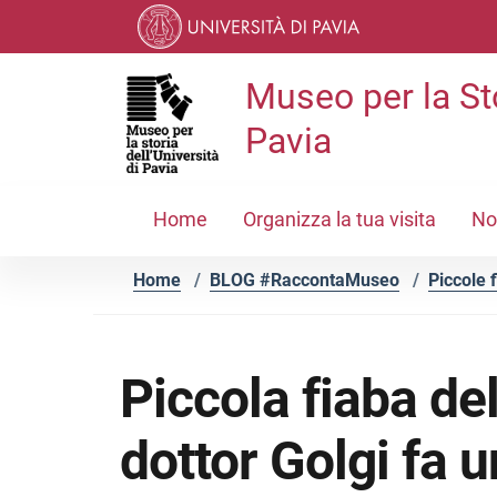
Vai ai contenuti
Vai al menu di navigazione
Vai al footer
Museo per la Sto
Pavia
Home
Organizza la tua visita
No
Home
/
BLOG #RaccontaMuseo
/
Piccole 
Piccola fiaba del
dottor Golgi fa 