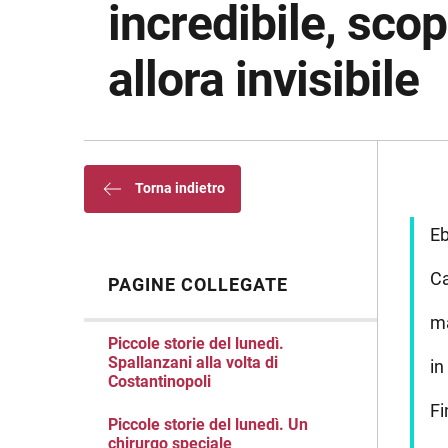
incredibile, sco
allora invisibile
Torna indietro
Eb
Ca
PAGINE COLLEGATE
ma
Piccole storie del lunedì.
Spallanzani alla volta di
in
Costantinopoli
Fi
Piccole storie del lunedì. Un
chirurgo speciale