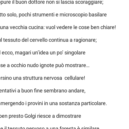
pure il buon dottore non si lascia scoraggiare;
tto solo, pochi strumenti e microscopio basilare
 una vecchia cucina: vuol vedere le cose ben chiare!
l tessuto del cervello continua a ragionare;
 ecco, magari un’idea un po’ singolare
se a occhio nudo ignote può mostrare…
rsino una struttura nervosa cellulare!
tentativi a buon fine sembrano andare,
mergendo i provini in una sostanza particolare.
ben presto Golgi riesce a dimostrare
e il tessuto nervoso a una foresta è similare.