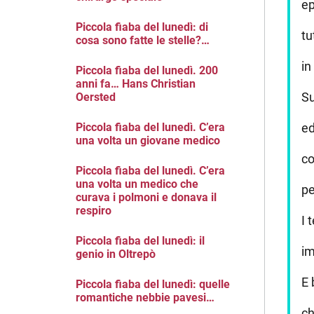
ep
Piccola fiaba del lunedì: di
tu
cosa sono fatte le stelle?…
in
Piccola fiaba del lunedì. 200
anni fa… Hans Christian
Su
Oersted
Piccola fiaba del lunedì. C’era
ed
una volta un giovane medico
co
Piccola fiaba del lunedì. C’era
una volta un medico che
pe
curava i polmoni e donava il
respiro
I 
Piccola fiaba del lunedì: il
im
genio in Oltrepò
E 
Piccola fiaba del lunedì: quelle
romantiche nebbie pavesi…
ch