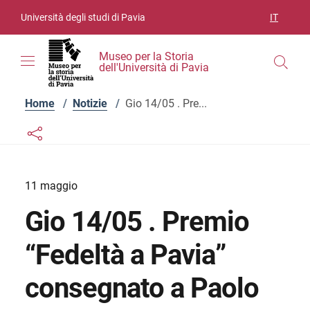
Vai ai contenuti
Vai al menu di navigazione
Vai al footer
Università degli studi di Pavia
IT
SELEZIO
Museo per la Storia
dell'Università di Pavia
Home
/
Notizie
/
Gio 14/05 . Pre...
Links condivisione social
Bottone condivisione social
11 maggio
Gio 14/05 . Premio
“Fedeltà a Pavia”
consegnato a Paolo