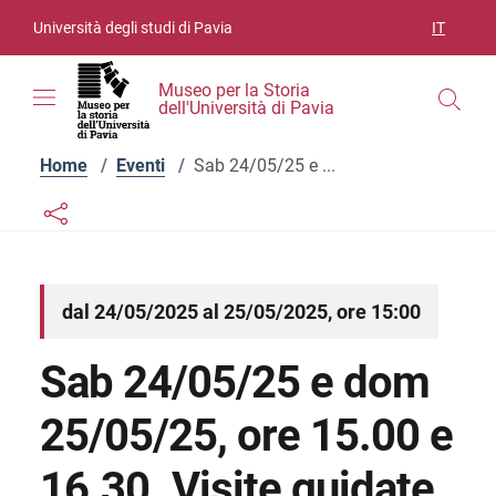
Vai ai contenuti
Vai al menu di navigazione
Vai al footer
Università degli studi di Pavia
IT
SELEZIO
Museo per la Storia
dell'Università di Pavia
Home
/
Eventi
/
Sab 24/05/25 e ...
Links condivisione social
Bottone condivisione social
dal 24/05/2025 al 25/05/2025, ore 15:00
Sab 24/05/25 e dom
25/05/25, ore 15.00 e
16.30. Visite guidate