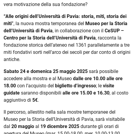
vera motivazione della sua fondazione?
“Alle origini dell’Università di Pavia: storia, miti, storia dei
miti
”, la nuova mostra temporanea del
Museo per la Storia
dell’Università di Pavia
, in collaborazione con il
CeSUP –
Centro per la Storia dell’Università di Pavia
, racconta la
fondazione storica dell’ateneo nel 1361 parallelamente a tre
miti fondativi sorti nell’arco dei secoli per dar conto di origini
antiche.
Sabato 24 e domenica 25 maggio 2025
sarà possibile
accedere alla mostra e al Museo
dalle ore 10.00 alle ore
18.00
con l’acquisto del
biglietto d’ingresso
; le
visite
guidate
saranno disponibili
alle ore 15.00 e 16.30
, al costo
aggiuntivo di
5€
.
Il percorso, allestito nella sala mostre temporanee del
Museo per la Storia dell’Università di Pavia, sarà visitabile
dal
20 maggio
al
19 dicembre 2025
durante gli orari di
apertura del Museo (mar. 15.00-18.00, mer. 10.00-13.00,