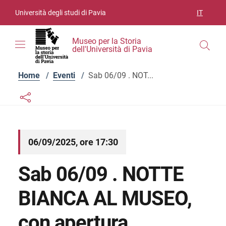
Vai ai contenuti
Vai al menu di navigazione
Vai al footer
Università degli studi di Pavia
IT
SELEZIO
Museo per la Storia
dell'Università di Pavia
Home
/
Eventi
/
Sab 06/09 . NOT...
Links condivisione social
Bottone condivisione social
06/09/2025, ore 17:30
Sab 06/09 . NOTTE
BIANCA AL MUSEO,
con apertura