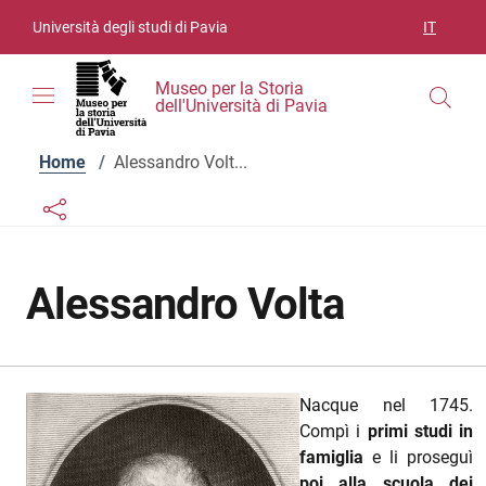
Vai ai contenuti
Vai al menu di navigazione
Vai al footer
Università degli studi di Pavia
IT
SELEZIO
Museo per la Storia
dell'Università di Pavia
Home
/
Alessandro Volt...
Links condivisione social
Bottone condivisione social
Alessandro Volta
Nacque nel 1745.
Compì i
primi studi in
famiglia
e li proseguì
poi alla scuola dei