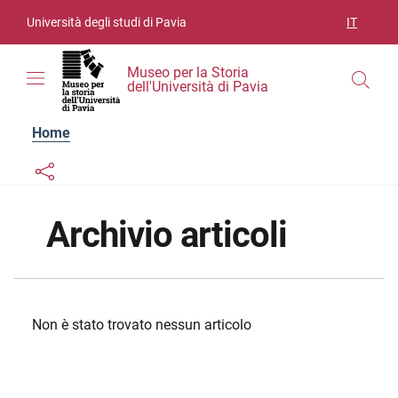
Vai ai contenuti
Vai al menu di navigazione
Vai al footer
Università degli studi di Pavia
IT
SELEZIO
Museo per la Storia
dell'Università di Pavia
Home
Links condivisione social
Bottone condivisione social
Archivio articoli
Non è stato trovato nessun articolo